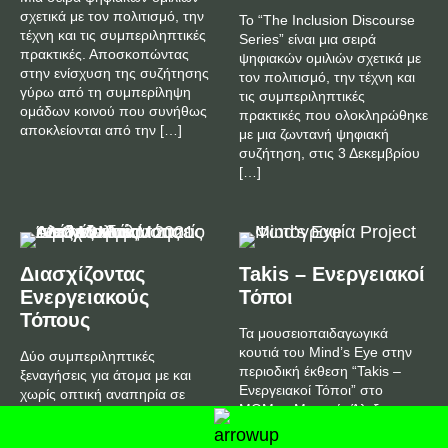
σχετικά με τον πολιτισμό, την
To “The Inclusion Discourse
τέχνη και τις συμπεριληπτικές
Series” είναι μια σειρά
πρακτικές. Αποσκοπώντας
ψηφιακών ομιλιών σχετικά με
στην ενίσχυση της συζήτησης
τον πολιτισμό, την τέχνη και
γύρω από τη συμπερίληψη
τις συμπεριληπτικές
ομάδων κοινού που συνήθως
πρακτικές που ολοκληρώθηκε
αποκλείονται από την […]
με μια ζωντανή ψηφιακή
συζήτηση, στις 3 Δεκεμβρίου
[…]
Διασχίζοντας
Takis – Ενεργειακοί
Ενεργειακούς
Τόποι
Τόπους
Τα μουσειοπαιδαγωγικά
κουτιά του Mind’s Eye στην
Δύο συμπεριληπτικές
περιοδική έκθεση “Takis –
ξεναγήσεις για άτομα με και
Ενεργειακοί Τόποι” στο
χωρίς οπτική αναπηρία σε
MOMus-Μουσείο Άλεξ
σχεδιασμό και υλοποίηση της
Μυλωνά σε επιμέλεια
Off Stream στο πλαίσιο της
Κατερίνας Σύρογλου. Στην