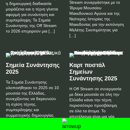
Stream συνεργάστηκε με το
η δημιουργική διαδικασία
Ίδρυμα Μουσείου
μοιράζεται και η τέχνη γίνεται
Μακεδονικού Αγώνα και της
αφορμή για συνάντηση και
Νεότερης Ιστορίας της
συμπερίληψη; Τα Σημεία
Μακεδονίας για την εκπόνηση
Συνάντησης της Off Stream
Μελέτης Σκοπιμότητας για
το 2026 επιχειρούν μια […]
[…]
Σημεία Συνάντησης
Καρτ ποστάλ
2025
Σημείων
Συνάντησης 2025
Τα Σημεία Συνάντησης
υλοποιήθηκαν το 2025 σε 10
H Off Stream σε συνεργασία
μουσεία της Ελλάδας,
με δέκα μουσεία σε όλη την
συνεχίζοντας να διερευνούν
Ελλάδα κάνει την τέχνη
τη σχέση τέχνης,
περισσότερο προσβάσιμη
συμπερίληψης και
σε όλα τα άτομα. Το
συμμετοχικής δημιουργίας.
αποτέλεσμα είναι μια νέα
Από τις 18 Μαΐου ως τις 16
σειρά από καθολικά
Οκτωβρίου 2025, […]
προσβάσιμες καρτ […]